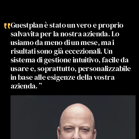
‟
Guestplan è stato un vero e proprio
salvavita per la nostra azienda. Lo
usiamo da meno di un mese, ma i
risultati sono già eccezionali. Un
sistema di gestione intuitivo, facile da
usare e, soprattutto, personalizzabile
in base alle esigenze della vostra
azienda. ”
r
k