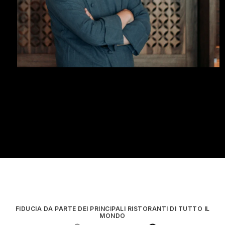
o
u
p
-
U
a
i
FIDUCIA DA PARTE DEI PRINCIPALI RISTORANTI DI TUTTO IL
MONDO