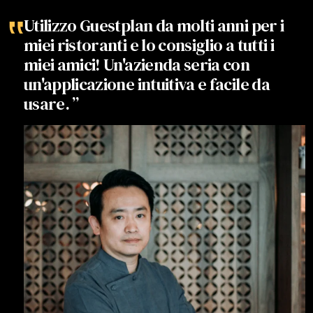
‟
Utilizzo Guestplan da molti anni per i
miei ristoranti e lo consiglio a tutti i
miei amici! Un'azienda seria con
un'applicazione intuitiva e facile da
usare. ”
i
a
n
r