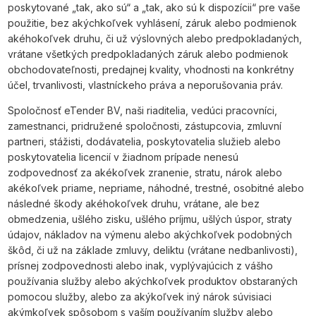
poskytované „tak, ako sú“ a „tak, ako sú k dispozícii“ pre vaše
použitie, bez akýchkoľvek vyhlásení, záruk alebo podmienok
akéhokoľvek druhu, či už výslovných alebo predpokladaných,
vrátane všetkých predpokladaných záruk alebo podmienok
obchodovateľnosti, predajnej kvality, vhodnosti na konkrétny
účel, trvanlivosti, vlastníckeho práva a neporušovania práv.
Spoločnosť eTender BV, naši riaditelia, vedúci pracovníci,
zamestnanci, pridružené spoločnosti, zástupcovia, zmluvní
partneri, stážisti, dodávatelia, poskytovatelia služieb alebo
poskytovatelia licencií v žiadnom prípade nenesú
zodpovednosť za akékoľvek zranenie, stratu, nárok alebo
akékoľvek priame, nepriame, náhodné, trestné, osobitné alebo
následné škody akéhokoľvek druhu, vrátane, ale bez
obmedzenia, ušlého zisku, ušlého príjmu, ušlých úspor, straty
údajov, nákladov na výmenu alebo akýchkoľvek podobných
škôd, či už na základe zmluvy, deliktu (vrátane nedbanlivosti),
prísnej zodpovednosti alebo inak, vyplývajúcich z vášho
používania služby alebo akýchkoľvek produktov obstaraných
pomocou služby, alebo za akýkoľvek iný nárok súvisiaci
akýmkoľvek spôsobom s vaším používaním služby alebo