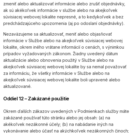
zmeniť alebo aktualizovať informácie alebo zrušiť objednávky,
ak sú akékoľvek informácie v službe alebo na akejkoľvek
súvisiacej webovej lokalite nepresné, a to kedykoľvek a bez
predchádzajúceho upozornenia (aj po odoslaní objednávky).
Nezaväzujeme sa aktualizovať, meniť alebo objasňovať
informácie v Službe alebo na akejkoľvek súvisiacej webovej
lokalite, okrem iného vrátane informácií o cenách, s výnimkou
prípadov vyžadovaných zákonom. Žiadny uvedený dátum
aktualizácie alebo obnovenia použitý v Službe alebo na
akejkoľvek súvisiacej webovej lokalite by sa nemal považovať
za informáciu, že všetky informácie v Službe alebo na
akejkoľvek súvisiacej webovej lokalite boli upravené alebo
aktualizované.
Oddiel 12 – Zakázané použitie
Okrem ďalších zákazov uvedených v Podmienkach služby máte
zakázané používať túto stránku alebo jej obsah: (a) na
akékoľvek nezákonné účely; (b) na nabádanie iných na
vykonávanie alebo účasť na akýchkoľvek nezákonných činoch;