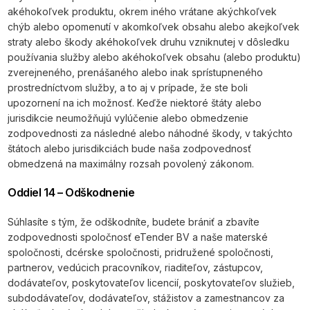
akéhokoľvek produktu, okrem iného vrátane akýchkoľvek
chýb alebo opomenutí v akomkoľvek obsahu alebo akejkoľvek
straty alebo škody akéhokoľvek druhu vzniknutej v dôsledku
používania služby alebo akéhokoľvek obsahu (alebo produktu)
zverejneného, prenášaného alebo inak sprístupneného
prostredníctvom služby, a to aj v prípade, že ste boli
upozornení na ich možnosť. Keďže niektoré štáty alebo
jurisdikcie neumožňujú vylúčenie alebo obmedzenie
zodpovednosti za následné alebo náhodné škody, v takýchto
štátoch alebo jurisdikciách bude naša zodpovednosť
obmedzená na maximálny rozsah povolený zákonom.
Oddiel 14 – Odškodnenie
Súhlasíte s tým, že odškodníte, budete brániť a zbavíte
zodpovednosti spoločnosť eTender BV a naše materské
spoločnosti, dcérske spoločnosti, pridružené spoločnosti,
partnerov, vedúcich pracovníkov, riaditeľov, zástupcov,
dodávateľov, poskytovateľov licencií, poskytovateľov služieb,
subdodávateľov, dodávateľov, stážistov a zamestnancov za