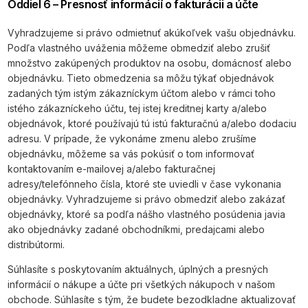
Oddiel 6 – Presnosť informácií o fakturácii a účte
Vyhradzujeme si právo odmietnuť akúkoľvek vašu objednávku.
Podľa vlastného uváženia môžeme obmedziť alebo zrušiť
množstvo zakúpených produktov na osobu, domácnosť alebo
objednávku. Tieto obmedzenia sa môžu týkať objednávok
zadaných tým istým zákazníckym účtom alebo v rámci toho
istého zákazníckeho účtu, tej istej kreditnej karty a/alebo
objednávok, ktoré používajú tú istú fakturačnú a/alebo dodaciu
adresu. V prípade, že vykonáme zmenu alebo zrušíme
objednávku, môžeme sa vás pokúsiť o tom informovať
kontaktovaním e-mailovej a/alebo fakturačnej
adresy/telefónneho čísla, ktoré ste uviedli v čase vykonania
objednávky. Vyhradzujeme si právo obmedziť alebo zakázať
objednávky, ktoré sa podľa nášho vlastného posúdenia javia
ako objednávky zadané obchodníkmi, predajcami alebo
distribútormi.
Súhlasíte s poskytovaním aktuálnych, úplných a presných
informácií o nákupe a účte pri všetkých nákupoch v našom
obchode. Súhlasíte s tým, že budete bezodkladne aktualizovať