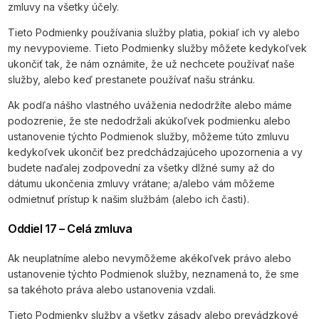
zmluvy na všetky účely.
Tieto Podmienky používania služby platia, pokiaľ ich vy alebo
my nevypovieme. Tieto Podmienky služby môžete kedykoľvek
ukončiť tak, že nám oznámite, že už nechcete používať naše
služby, alebo keď prestanete používať našu stránku.
Ak podľa nášho vlastného uváženia nedodržíte alebo máme
podozrenie, že ste nedodržali akúkoľvek podmienku alebo
ustanovenie týchto Podmienok služby, môžeme túto zmluvu
kedykoľvek ukončiť bez predchádzajúceho upozornenia a vy
budete naďalej zodpovední za všetky dlžné sumy až do
dátumu ukončenia zmluvy vrátane; a/alebo vám môžeme
odmietnuť prístup k našim službám (alebo ich časti).
Oddiel 17 – Celá zmluva
Ak neuplatníme alebo nevymôžeme akékoľvek právo alebo
ustanovenie týchto Podmienok služby, neznamená to, že sme
sa takéhoto práva alebo ustanovenia vzdali.
Tieto Podmienky služby a všetky zásady alebo prevádzkové