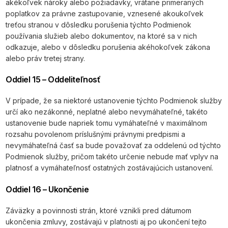
akékoľvek nároky alebo požiadavky, vrátane primeraných
poplatkov za právne zastupovanie, vznesené akoukoľvek
treťou stranou v dôsledku porušenia týchto Podmienok
používania služieb alebo dokumentov, na ktoré sa v nich
odkazuje, alebo v dôsledku porušenia akéhokoľvek zákona
alebo práv tretej strany.
Oddiel 15 – Oddeliteľnosť
V prípade, že sa niektoré ustanovenie týchto Podmienok služby
určí ako nezákonné, neplatné alebo nevymáhateľné, takéto
ustanovenie bude napriek tomu vymáhateľné v maximálnom
rozsahu povolenom príslušnými právnymi predpismi a
nevymáhateľná časť sa bude považovať za oddelenú od týchto
Podmienok služby, pričom takéto určenie nebude mať vplyv na
platnosť a vymáhateľnosť ostatných zostávajúcich ustanovení.
Oddiel 16 – Ukončenie
Záväzky a povinnosti strán, ktoré vznikli pred dátumom
ukončenia zmluvy, zostávajú v platnosti aj po ukončení tejto