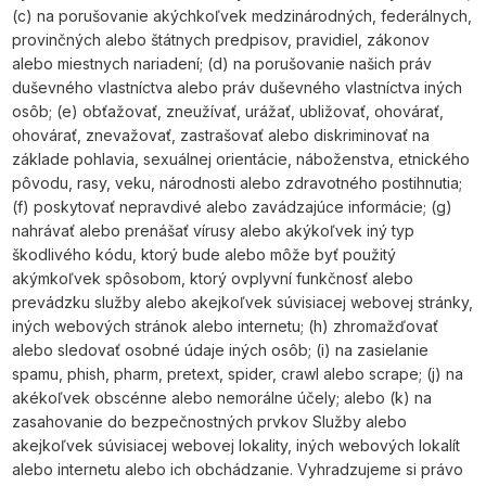
(c) na porušovanie akýchkoľvek medzinárodných, federálnych,
provinčných alebo štátnych predpisov, pravidiel, zákonov
alebo miestnych nariadení; (d) na porušovanie našich práv
duševného vlastníctva alebo práv duševného vlastníctva iných
osôb; (e) obťažovať, zneužívať, urážať, ubližovať, ohovárať,
ohovárať, znevažovať, zastrašovať alebo diskriminovať na
základe pohlavia, sexuálnej orientácie, náboženstva, etnického
pôvodu, rasy, veku, národnosti alebo zdravotného postihnutia;
(f) poskytovať nepravdivé alebo zavádzajúce informácie; (g)
nahrávať alebo prenášať vírusy alebo akýkoľvek iný typ
škodlivého kódu, ktorý bude alebo môže byť použitý
akýmkoľvek spôsobom, ktorý ovplyvní funkčnosť alebo
prevádzku služby alebo akejkoľvek súvisiacej webovej stránky,
iných webových stránok alebo internetu; (h) zhromažďovať
alebo sledovať osobné údaje iných osôb; (i) na zasielanie
spamu, phish, pharm, pretext, spider, crawl alebo scrape; (j) na
akékoľvek obscénne alebo nemorálne účely; alebo (k) na
zasahovanie do bezpečnostných prvkov Služby alebo
akejkoľvek súvisiacej webovej lokality, iných webových lokalít
alebo internetu alebo ich obchádzanie. Vyhradzujeme si právo