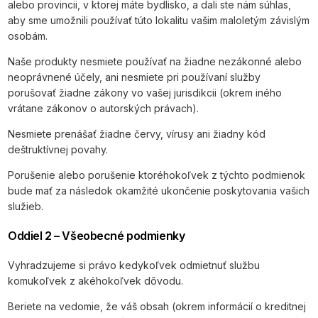
alebo provincii, v ktorej máte bydlisko, a dali ste nám súhlas,
aby sme umožnili používať túto lokalitu vašim maloletým závislým
osobám.
Naše produkty nesmiete používať na žiadne nezákonné alebo
neoprávnené účely, ani nesmiete pri používaní služby
porušovať žiadne zákony vo vašej jurisdikcii (okrem iného
vrátane zákonov o autorských právach).
Nesmiete prenášať žiadne červy, vírusy ani žiadny kód
deštruktívnej povahy.
Porušenie alebo porušenie ktoréhokoľvek z týchto podmienok
bude mať za následok okamžité ukončenie poskytovania vašich
služieb.
Oddiel 2 – Všeobecné podmienky
Vyhradzujeme si právo kedykoľvek odmietnuť službu
komukoľvek z akéhokoľvek dôvodu.
Beriete na vedomie, že váš obsah (okrem informácií o kreditnej