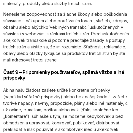
materiály, produkty alebo služby tretích strán.
Nenesieme zodpovednosť za žiadne škody alebo poškodenia
súvisiace s nákupom alebo používaním tovaru, služieb, zdrojov,
obsahu alebo akýchkoľvek iných transakcií uskutočnených v
súvislosti s webovými stránkami tretích strán. Pred uskutočnením
akejkoľvek transakcie si pozorne prečítajte zásady a postupy
tretích strán a uistite sa, že im rozumiete. Sťažnosti, reklamácie,
obavy alebo otázky týkajúce sa produktov tretích strán by ste
mali adresovať tretej strane.
Časť 9 – Pripomienky používateľov, spätná väzba a iné
príspevky
Ak na našu žiadosť zašlete určité konkrétne príspevky
(napríklad súťažné príspevky) alebo bez našej žiadosti zašlete
tvorivé nápady, návrhy, propozície, plány alebo iné materiály, či
už online, e-mailom, poštou alebo inak (ďalej spoločne len
„komentáre“), súhlasíte s tým, že môžeme kedykoľvek a bez
obmedzenia upravovať, kopírovať, publikovať, distribuovať,
prekladať a inak používať v akomkoľvek médiu akékoľvek