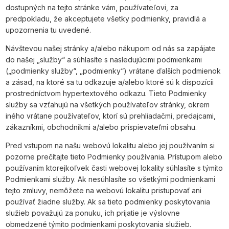
dostupných na tejto stránke vám, používateľovi, za
predpokladu, že akceptujete všetky podmienky, pravidlá a
upozornenia tu uvedené.
Návštevou našej stránky a/alebo nákupom od nás sa zapájate
do našej „služby“ a súhlasíte s nasledujúcimi podmienkami
(„podmienky služby“, „podmienky“) vrátane ďalších podmienok
a zásad, na ktoré sa tu odkazuje a/alebo ktoré sú k dispozícii
prostredníctvom hypertextového odkazu. Tieto Podmienky
služby sa vzťahujú na všetkých používateľov stránky, okrem
iného vrátane používateľov, ktorí sú prehliadačmi, predajcami,
zákazníkmi, obchodníkmi a/alebo prispievateľmi obsahu.
Pred vstupom na našu webovú lokalitu alebo jej používaním si
pozorne prečítajte tieto Podmienky používania. Prístupom alebo
používaním ktorejkoľvek časti webovej lokality súhlasíte s týmito
Podmienkami služby. Ak nesúhlasíte so všetkými podmienkami
tejto zmluvy, nemôžete na webovú lokalitu pristupovať ani
používať žiadne služby. Ak sa tieto podmienky poskytovania
služieb považujú za ponuku, ich prijatie je výslovne
obmedzené týmito podmienkami poskytovania služieb.