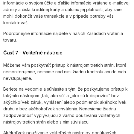
informácie o svojom účte a ďalšie informácie vrátane e-mailovej
adresy a čísla kreditnej karty a dátumu jej platnosti, aby sme
mohli dokončiť vaše transakcie a v prípade potreby vás
kontaktovať.
Podrobnejšie informácie nájdete v našich Zásadách vrátenia
tovaru.
Časť 7 – Voliteľné nástroje
Môžeme vám poskytnúť prístup k nástrojom tretích strán, ktoré
nemonitorujeme, nemáme nad nimi žiadnu kontrolu ani do nich
nevstupujeme.
Beriete na vedomie a súhlasíte s tým, že poskytujeme prístup k
takýmto nástrojom „tak, ako sú“ a „ako sú k dispozícii“ bez
akýchkoľvek záruk, vyhlásení alebo podmienok akéhokoľvek
druhu a bez akéhokoľvek schválenia. Nenesieme žiadnu
zodpovednosť vyplývajúcu z vášho používania voliteľných
nástrojov tretích strán alebo s ním súvisiacu.
Akékoľvek používanie voliteľných nástrojov ponúkaných