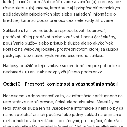
karte) sa môže prenášať nešifrovane a zahŕňa (a) prenosy cez
rôzne siete a (b) zmeny, ktoré sa majú prispôsobiť technickým
požiadavkám pripojených sietí alebo zariadení. Informácie o
kreditnej karte sú počas prenosu cez siete vždy šifrované.
Súhlasíte s tým, že nebudete reprodukovať, kopírovať,
predávať, ďalej predávať alebo využívať žiadnu časť služby,
používanie služby alebo prístup k službe alebo akýkoľvek
kontakt na webovej lokalite, prostredníctvom ktorej sa služba
poskytuje, bez nášho výslovného písomného súhlasu.
Nadpisy použité v tejto zmluve sú uvedené len pre pohodlie a
neobmedzujú ani inak neovplyvňujú tieto podmienky.
Oddiel 3 – Presnosť, komletnosť a včasnosť informácií
Nenesieme zodpovednosť za to, ak informácie sprístupnené na
tejto stránke nie sú presné, úplné alebo aktuálne. Materiály na
tejto stránke slúžia len na všeobecné informácie a nemalo by sa
na ne spoliehať ani ich používať ako jediný základ na prijímanie
rozhodnutí bez konzultácie s primárnymi, presnejšími, úplnejšími
alebo aktuálnejšími zdrojmi informácií. Akékoľvek spoliehanie sa