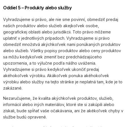
Oddiel 5 – Produkty alebo služby
Vyhradzujeme si právo, ale nie sme povinní, obmedziť predaj
našich produktov alebo služieb akejkoľvek osobe,
geografickej oblasti alebo jurisdikcii. Toto právo môžeme
uplatniť v jednotlivých prípadoch. Vyhradzujeme si právo
obmedziť množstvá akýchkoľvek nami ponúkaných produktov
alebo služieb. Všetky popisy produktov alebo ceny produktov
sa môžu kedykoľvek zmeniť bez predchádzajúceho
upozornenia, a to výlučne podľa nášho uváženia.
Vyhradzujeme si právo kedykoľvek ukončiť predaj
akéhokoľvek výrobku. Akákoľvek ponuka akéhokoľvek
výrobku alebo služby na tejto stránke je neplatná tam, kde je to
zakázané.
Nezaručujeme, že kvalita akýchkoľvek produktov, služieb,
informácií alebo iných materiálov, ktoré ste si zakúpili alebo
získali, bude spĺňať vaše očakávania, ani že akékoľvek chyby v
službe budú opravené.