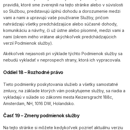
pravidlá, ktoré sme zverejnili na tejto stránke alebo v súvislosti
so Službou, predstavujú úplnú dohodu a dorozumenie medzi
vami a nami a upravujú vaše používanie Služby, pričom
nahrádzajú všetky predchádzajúce alebo súčasné dohody,
komunikáciu a návrhy, či už ústne alebo písomné, medzi vami a
nami (okrem iného vrátane akýchkoľvek predchádzajúcich
verzií Podmienok služby).
Akékoľvek nejasnosti pri výklade týchto Podmienok služby sa
nebudú vykladať v neprospech strany, ktorá ich vypracovala.
Oddiel 18 – Rozhodné právo
Tieto podmienky poskytovania služieb a všetky samostatné
zmluvy, na základe ktorých vám poskytujeme služby, sa riadia a
vykladajú v súlade so zákonmi mesta Keizersgracht 188c,
Amsterdam, NH, 1016 DW, Holandsko.
Časť 19 – Zmeny podmienok služby
Na tejto stránke si môžete kedykoľvek pozrieť aktuálnu verziu