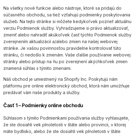
Na všetky nové funkcie alebo nástroje, ktoré sa pridajú do
súčasného obchodu, sa tiež vzťahujú podmienky poskytovania
služieb. Na tejto stránke si môžete kedykoľvek pozrieť aktuálnu
verziu Podmienok služby. Vyhradzujeme si právo aktualizovať,
zmeniť alebo nahradiť akúkoľvek časť týchto Podmienok služby
zverejnením aktualizácií a/alebo zmien na našej webovej
stránke. Je vašou povinnosťou pravidelne kontrolovať túto
stránku, či nedošlo k zmenám. Vaše ďalšie používanie webovej
stránky alebo prístup na ňu po zverejnení akýchkoľvek zmien
znamená súhlas s týmito zmenami.
Náš obchod je umiestnený na Shopify Inc. Poskytujú nám
platformu pre online elektronický obchod, ktorá nám umožňuje
predávať vám naše produkty a služby.
Časť 1 – Podmienky online obchodu
Súhlasom s týmito Podmienkami používania služby vyhlasujete,
že ste dosiahli vek plnoletosti v štáte alebo provincii, v ktorej
máte bydlisko, alebo že ste dosiahli vek plnoletosti v štáte