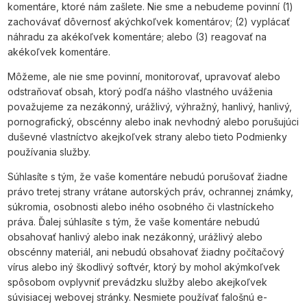
komentáre, ktoré nám zašlete. Nie sme a nebudeme povinní (1)
zachovávať dôvernosť akýchkoľvek komentárov; (2) vyplácať
náhradu za akékoľvek komentáre; alebo (3) reagovať na
akékoľvek komentáre.
Môžeme, ale nie sme povinní, monitorovať, upravovať alebo
odstraňovať obsah, ktorý podľa nášho vlastného uváženia
považujeme za nezákonný, urážlivý, výhražný, hanlivý, hanlivý,
pornografický, obscénny alebo inak nevhodný alebo porušujúci
duševné vlastníctvo akejkoľvek strany alebo tieto Podmienky
používania služby.
Súhlasíte s tým, že vaše komentáre nebudú porušovať žiadne
právo tretej strany vrátane autorských práv, ochrannej známky,
súkromia, osobnosti alebo iného osobného či vlastníckeho
práva. Ďalej súhlasíte s tým, že vaše komentáre nebudú
obsahovať hanlivý alebo inak nezákonný, urážlivý alebo
obscénny materiál, ani nebudú obsahovať žiadny počítačový
vírus alebo iný škodlivý softvér, ktorý by mohol akýmkoľvek
spôsobom ovplyvniť prevádzku služby alebo akejkoľvek
súvisiacej webovej stránky. Nesmiete používať falošnú e-