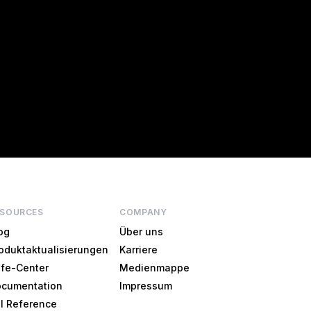
ESOURCES
COMPANY
og
Über uns
oduktaktualisierungen
Karriere
lfe-Center
Medienmappe
cumentation
Impressum
I Reference