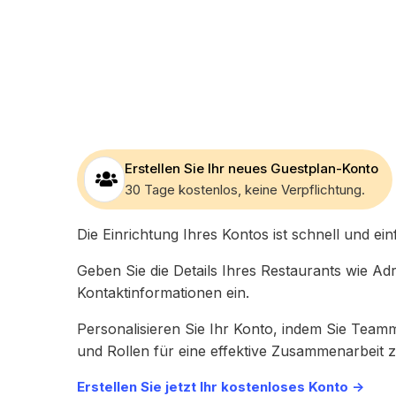
und Partnern ohne zusätzliche
Wa
Kosten.
An
Erfolgsgeschichten
Te
Lassen Sie sich von unseren
Ar
Erfolgsgeschichten von
Te
Restaurants aller Größen und Arten
zu
inspirieren.
Erstellen Sie Ihr neues Guestplan-Konto
30 Tage kostenlos, keine Verpflichtung.
Die Einrichtung Ihres Kontos ist schnell und ein
Geben Sie die Details Ihres Restaurants wie Ad
Kontaktinformationen ein.
Personalisieren Sie Ihr Konto, indem Sie Teamm
und Rollen für eine effektive Zusammenarbeit 
Erstellen Sie jetzt Ihr kostenloses Konto ->