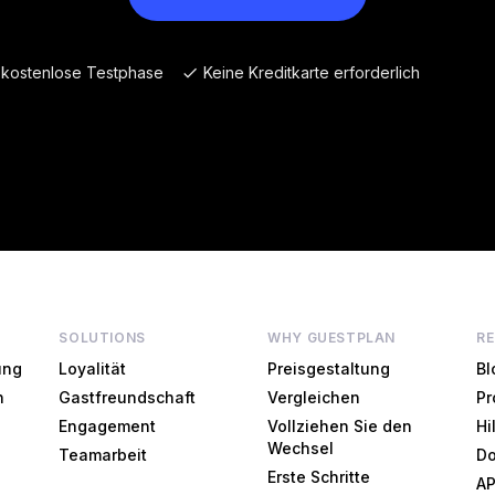
 kostenlose Testphase
Keine Kreditkarte erforderlich
SOLUTIONS
WHY GUESTPLAN
R
ung
Loyalität
Preisgestaltung
Bl
n
Gastfreundschaft
Vergleichen
Pr
Engagement
Vollziehen Sie den
Hi
Wechsel
Teamarbeit
Do
Erste Schritte
AP