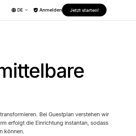
DE
Anmelden
Jetzt starten!
itable
chef
PLÄNE
Kostenlose Testversion
Fork
Beginnen Sie noch heute mit der
nTable
le
Nutzung von Guestplan! Genießen Sie
mittelbare
30 Tage kostenlose Testphase ohne
Verpflichtung.
Pro
Leistungsstarker und dennoch
erschwinglicher Plan, konzipiert für
e
kleinere Restaurants.
gssysteme
 transformieren. Bei Guestplan verstehen wir
Business
 erfolgt die Einrichtung instantan, sodass
Der beliebteste Plan, der auf die
en können.
Bedürfnisse einer Vielzahl von