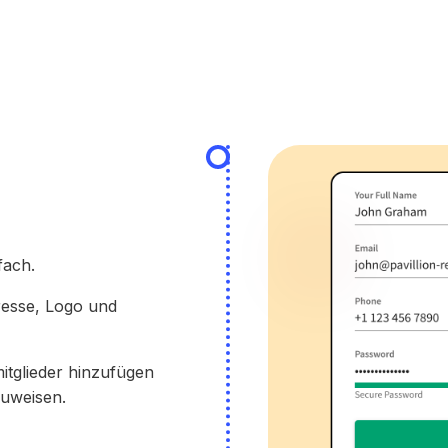
chstum, Aufbau und zur
Alle Integrationen anzeigen
alyse von Gästebeziehungen.
amarbeit
beiten Sie in Echtzeit auf jedem
lefon, Tablet oder Laptop
sammen.
fach.
resse, Logo und
itglieder hinzufügen
zuweisen.