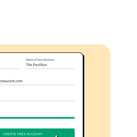
Restaurants zugeschnitten ist.
Ultimate
All-Inclusive-Plan, ideal für große und
feine Restaurants.
Mehr erfahren
APPS HERUNTERLADEN