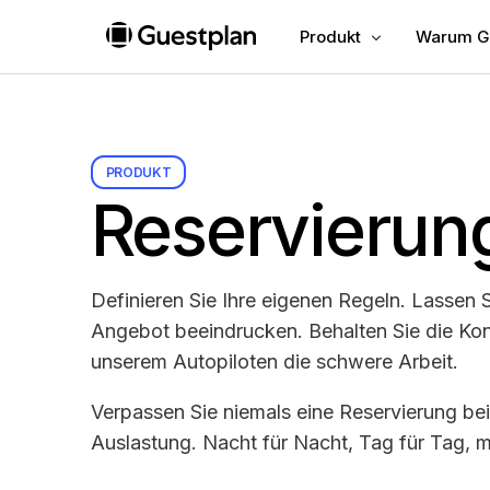
Produkt
Warum G
Vergleic
ÜBERSICHT
LÖSUNG
Vollzieh
Reservierungsverwaltung
Lo
PRODUKT
Erste Sch
Verwalten, erweitern und
Ge
Reservierun
optimieren Sie Ihre Reservierungen
Gä
mit den intuitiven Funktionen von
si
Guestplan.
ve
Online-Reservierungen
G
Definieren Sie Ihre eigenen Regeln. Lassen 
Steigern Sie den Umsatz Ihres
Gu
Angebot beeindrucken. Behalten Sie die Kont
Restaurants mit anpassbarem
gu
unserem Autopiloten die schwere Arbeit.
Widget, Reserve with Google und
wi
Geschenkgutscheine.
Tec
Verpassen Sie niemals eine Reservierung bei 
Integrationen
E
Auslastung. Nacht für Nacht, Tag für Tag, m
Verbessern Sie Ihren Arbeitsablauf
Ei
mit erstklassigen Anwendungen
Au