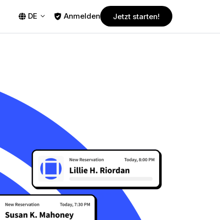
DE
Anmelden
Jetzt starten!
itable
chef
PLÄNE
Kostenlose Testversion
Fork
Beginnen Sie noch heute mit der
nTable
le
Nutzung von Guestplan! Genießen Sie
30 Tage kostenlose Testphase ohne
Verpflichtung.
Pro
Leistungsstarker und dennoch
erschwinglicher Plan, konzipiert für
e
kleinere Restaurants.
gssysteme
Business
Der beliebteste Plan, der auf die
Bedürfnisse einer Vielzahl von