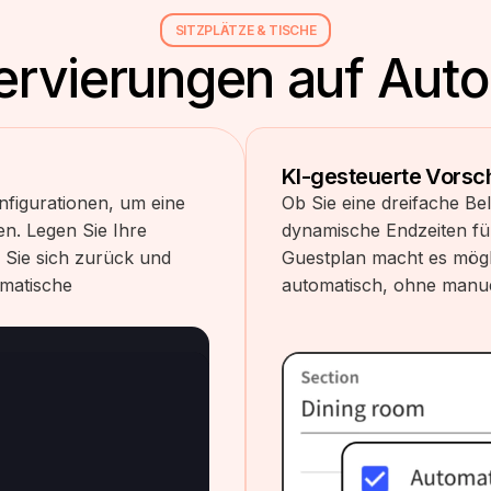
SITZPLÄTZE & TISCHE
rvierungen auf Autop
KI-gesteuerte Vorsc
nfigurationen, um eine
Ob Sie eine dreifache Bel
en. Legen Sie Ihre
dynamische Endzeiten fü
 Sie sich zurück und
Guestplan macht es mögl
omatische
automatisch, ohne manuel