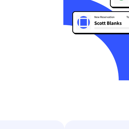
chstum, Aufbau und zur
Alle Integrationen anzeigen
alyse von Gästebeziehungen.
amarbeit
beiten Sie in Echtzeit auf jedem
lefon, Tablet oder Laptop
sammen.