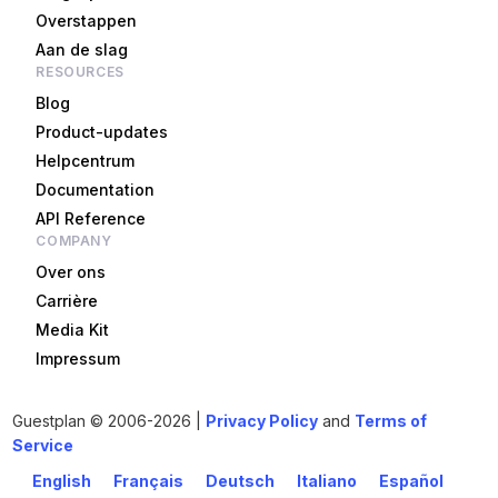
Overstappen
Aan de slag
RESOURCES
Blog
Product-updates
Helpcentrum
Documentation
API Reference
COMPANY
Over ons
Carrière
Media Kit
Impressum
Guestplan
© 2006-2026 |
Privacy Policy
and
Terms of
Aan de slag!
Service
English
Français
Deutsch
Italiano
Español