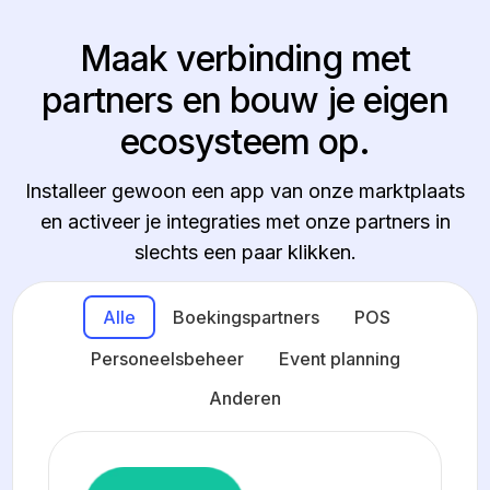
M
a
a
k
v
e
r
b
i
n
d
i
n
g
m
e
t
p
a
r
t
n
e
r
s
e
n
b
o
u
w
j
e
e
i
g
e
n
e
c
o
s
y
s
t
e
e
m
o
p
.
Installeer gewoon een app van onze marktplaats
en activeer je integraties met onze partners in
slechts een paar klikken.
Alle
Boekingspartners
POS
Personeelsbeheer
Event planning
Anderen